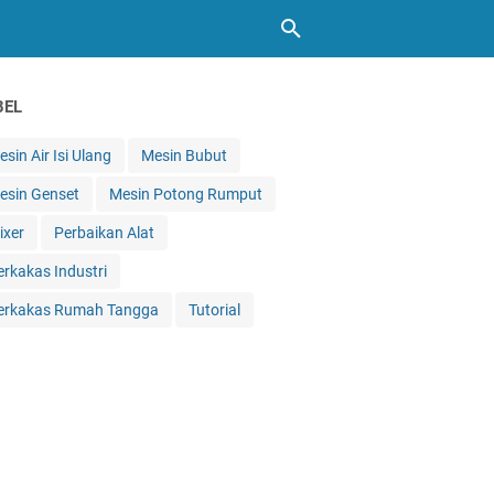
BEL
sin Air Isi Ulang
Mesin Bubut
esin Genset
Mesin Potong Rumput
ixer
Perbaikan Alat
erkakas Industri
erkakas Rumah Tangga
Tutorial