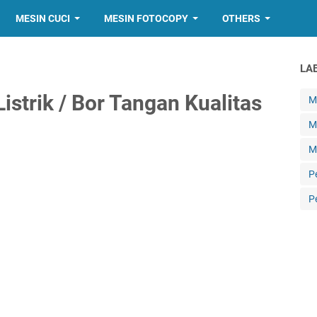
MESIN CUCI
MESIN FOTOCOPY
OTHERS
LA
strik / Bor Tangan Kualitas
Me
M
M
P
P