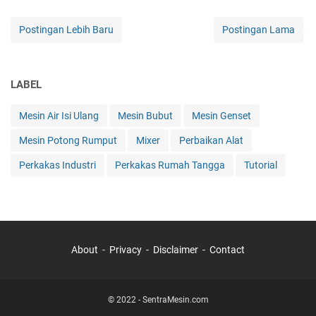
Postingan Lebih Baru
Postingan Lama
LABEL
Mesin Air Isi Ulang
Mesin Bubut
Mesin Genset
Mesin Potong Rumput
Mixer
Perbaikan Alat
Perkakas Industri
Perkakas Rumah Tangga
Tutorial
About
Privacy
Disclaimer
Contact
© 2022 - SentraMesin.com