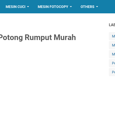
MESIN CUCI
MESIN FOTOCOPY
OTHERS
LA
 Potong Rumput Murah
Me
M
M
P
P