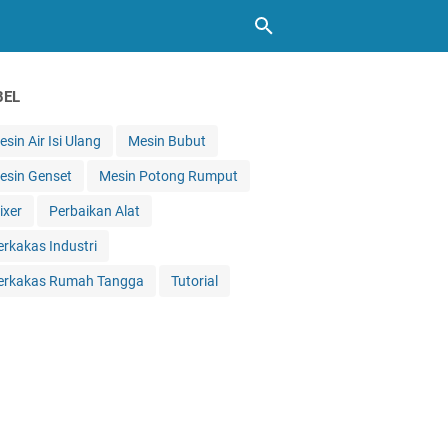
BEL
sin Air Isi Ulang
Mesin Bubut
esin Genset
Mesin Potong Rumput
ixer
Perbaikan Alat
erkakas Industri
erkakas Rumah Tangga
Tutorial