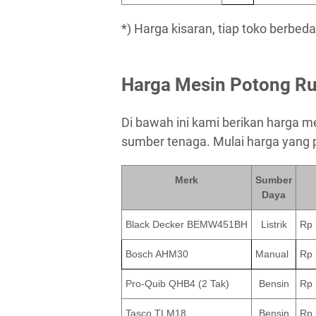
*) Harga kisaran, tiap toko berbeda
Harga Mesin Potong R
Di bawah ini kami berikan harga m
sumber tenaga. Mulai harga yang 
Merk
Sumber
Daya
Black Decker BEMW451BH
Listrik
Rp 
Bosch AHM30
Manual
Rp 
Pro-Quib QHB4 (2 Tak)
Bensin
Rp 
Tasco TLM18
Bensin
Rp 